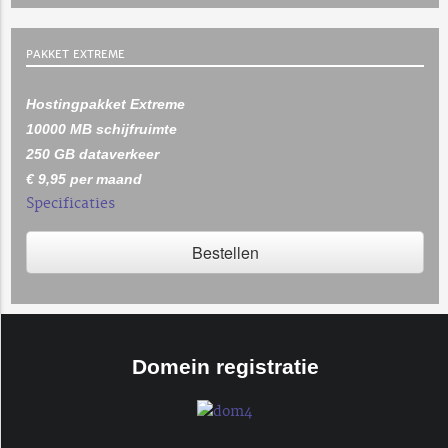
PAKKET EXTREME
Hostingpakket Extreme
10000 MB schijfruimte
250 GB dataverkeer
€ 9,95 per maand
Specificaties
Bestellen
Domein registratie