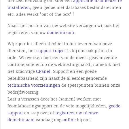
het zeer eenvoudig om snel een
applicatie naar keuze te
installeren
, geen gedoe met databases bestandsrechten
etc. alles werkt 'out of the box' !
Naast het hosten van uw website verzorgen wij ook het
registreren van uw
domeinnaam
.
Wij zijn niet alleen flexibel in het leveren van onze
diensten, het
support traject
is bij ons ook prima in
orde. Wij werken met een van de meest geavanceerde
controlepanelen op de webhostingmarkt, namelijk met
het krachtige
CPanel
. Support en een goede
bereikbaarheid zijn naast de al eerder genoemde
technische voorzieningen
de speerpunten binnen onze
bedrijfsvoering.
Laat u verassen door het (samen) werken met
Joomlahostingsupport en de vele mogelijkheden,
goede
support
en stap over of
registreer uw nieuwe
domeinnaam
vandaag nog
online
bij ons!