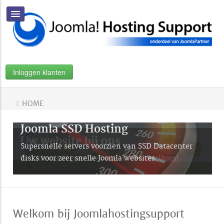
Inloggen klanten
HOME
Joomla SSD Hosting
Uw website bij ons
Supersnelle servers voorzien van SSD Datacenter
disks voor zeer snelle Joomla websites.
Een kleine of grote website? U bent welkom!
Welkom bij Joomlahostingsupport