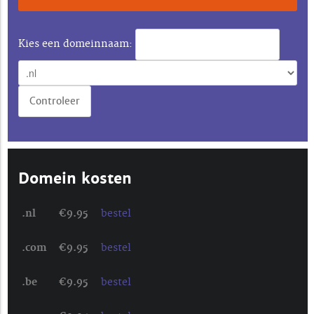
Kies een domeinnaam:
Domein kosten
.nl
€9.95
bestel
.com
€9.95
bestel
.be
€9.95
bestel