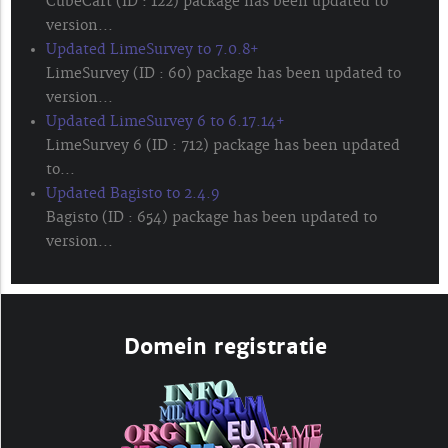
CubeCart (ID : 122) package has been updated to
version...
Updated LimeSurvey to 7.0.8+
LimeSurvey (ID : 60) package has been updated to
version...
Updated LimeSurvey 6 to 6.17.14+
LimeSurvey 6 (ID : 712) package has been updated
to...
Updated Bagisto to 2.4.9
Bagisto (ID : 654) package has been updated to
version...
Domein registratie